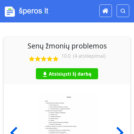
Senų žmonių problemos
10.0
(
4
atsiliepimai)
Atsisiųsti šį darbą