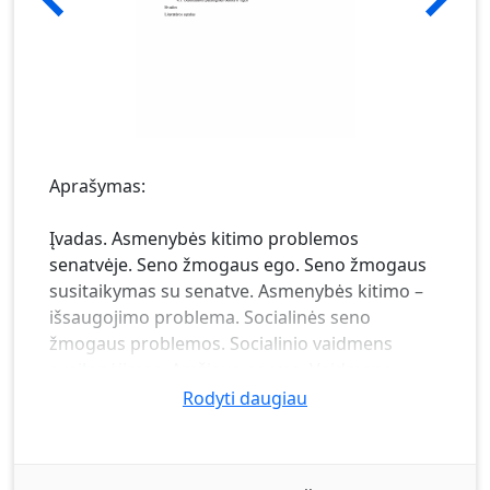
Aprašymas:
Įvadas. Asmenybės kitimo problemos
senatvėje. Seno žmogaus ego. Seno žmogaus
susitaikymas su senatve. Asmenybės kitimo –
išsaugojimo problema. Socialinės seno
žmogaus problemos. Socialinio vaidmens
susilpnėjimas. Amžiaus norma. Vaidmens
pasikeitimas. Išėjimas į pensiją. Našlystė. Seno
Rodyti daugiau
žmogaus priklausomybės didėjimas. Slaugos ir
senelių namai. Problemos, susijusios su
organizme vykstančiais pokyčiais senstant.