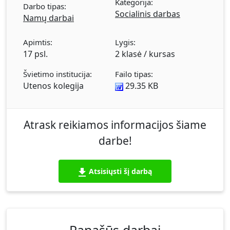
Kategorija:
Ligų sukeltos problemos. Sveikata ir lėtinės
Darbo tipas:
Socialinis darbas
ligos vyresniame amžiuje. Pagrindinės
Namų darbai
senatvės ligų ypatybės. Dažniausios
patologinės būklės ir ligos. Išvados.
Apimtis:
Lygis:
17 psl.
2 klasė / kursas
Švietimo institucija:
Failo tipas:
Utenos kolegija
29.35 KB
Atrask reikiamos informacijos šiame
darbe!
Atsisiųsti šį darbą
Panašūs darbai